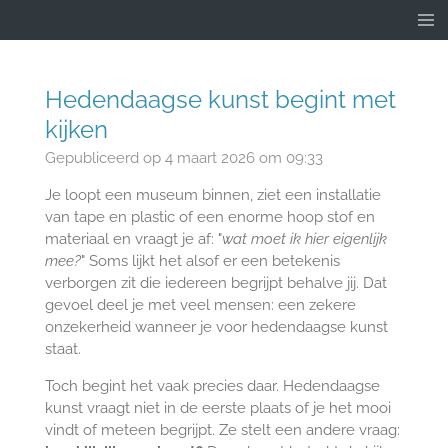
Ga
direct
naar
de
Hedendaagse kunst begint met
hoofdinhoud
kijken
Gepubliceerd op 4 maart 2026 om 09:33
Je loopt een museum binnen, ziet een installatie
van tape en plastic of een enorme hoop stof en
materiaal en vraagt je af: "
wat moet ik hier eigenlijk
mee?
" Soms lijkt het alsof er een betekenis
verborgen zit die iedereen begrijpt behalve jij. Dat
gevoel deel je met veel mensen: een zekere
onzekerheid wanneer je voor hedendaagse kunst
staat.
Toch begint het vaak precies daar. Hedendaagse
kunst vraagt niet in de eerste plaats of je het mooi
vindt of meteen begrijpt. Ze stelt een andere vraag: