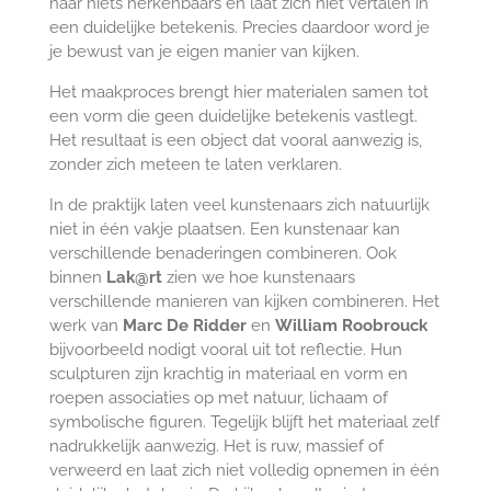
naar niets herkenbaars en laat zich niet vertalen in
een duidelijke betekenis. Precies daardoor word je
je bewust van je eigen manier van kijken.
Het maakproces brengt hier materialen samen tot
een vorm die geen duidelijke betekenis vastlegt.
Het resultaat is een object dat vooral aanwezig is,
zonder zich meteen te laten verklaren.
In de praktijk laten veel kunstenaars zich natuurlijk
niet in één vakje plaatsen. Een kunstenaar kan
verschillende benaderingen combineren.
Ook
binnen
Lak@rt
zien we hoe kunstenaars
verschillende manieren van kijken combineren. Het
werk van
Marc De Ridder
en
William Roobrouck
bijvoorbeeld nodigt vooral uit tot reflectie. Hun
sculpturen zijn krachtig in materiaal en vorm en
roepen associaties op met natuur, lichaam of
symbolische figuren. Tegelijk blijft het materiaal zelf
nadrukkelijk aanwezig. Het is ruw, massief of
verweerd en laat zich niet volledig opnemen in één