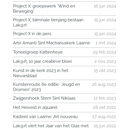
Project X: groepswerk 'Wind en
16 jun 2024
Beweging'
Project X, biënnale tienjarig bestaan
15 jun 2024
Lak@rt
Project X in de pers
15 jun 2024
Arte Amanti Sint Machariuskerk Laarne
1 mrt 2024
Toneelgroep Kattenheye
29 feb 2024
Lak@rt, 10 jaar creatieve bloei
2 nov 2023
Kunst in de kerk 2023 in het
15 okt 2023
Nieuwsblad
Kunstenroute 6e editie: 'Jeugd en
26 aug 2023
Dromen' 2023
Zwijgershoek Stem Sint Niklaas
17 feb 2023
Het Heiveld in aquarel
28 okt 2022
Kasteel van Laarne: Art nouveau
27 aug 2022
Lak@rt viert het Jaar van het Glas met
25 jun 2022