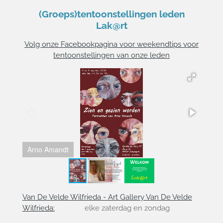
(Groeps)tentoonstellingen leden
Lak@rt
Volg onze Facebookpagina voor weekendtips voor
tentoonstellingen van onze leden
Arno Amandt
Arlet
Van De Velde Wilfrieda - Art Gallery Van De Velde
Wilfrieda:
elke zaterdag en zondag