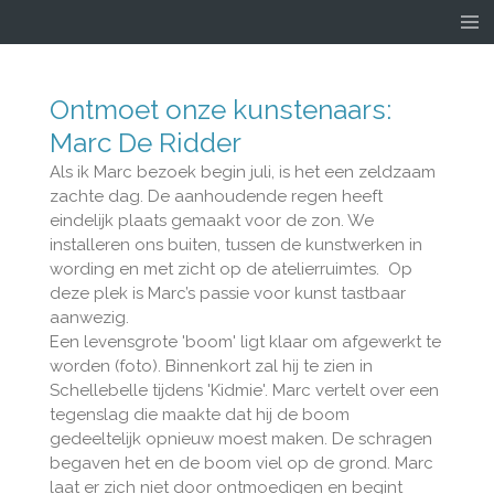
Ga
direct
naar
de
Ontmoet onze kunstenaars:
hoofdinhoud
Marc De Ridder
Als ik Marc bezoek begin juli, is het een zeldzaam
zachte dag.
De aanhoudende regen heeft
eindelijk plaats gemaakt voor de zon. We
installeren ons buiten, tussen de kunstwerken in
wording en met zicht op de atelierruimtes. Op
deze plek is Marc’s passie voor kunst tastbaar
aanwezig.
Een levensgrote 'boom' ligt klaar om afgewerkt te
worden (foto). Binnenkort zal hij te zien in
Schellebelle tijdens 'Kidmie'. Marc vertelt over een
tegenslag die maakte dat hij de boom
gedeeltelijk opnieuw moest maken. De schragen
begaven het en de boom viel op de grond. Marc
laat er zich niet door ontmoedigen en begint