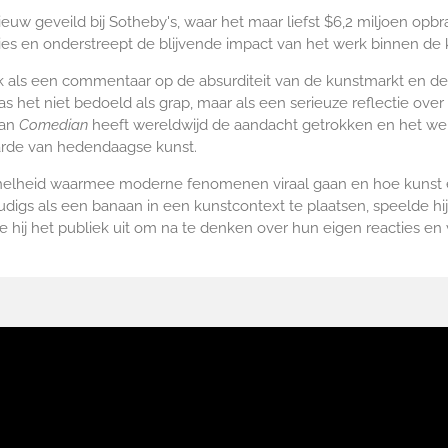
euw geveild bij Sotheby's, waar het maar liefst $6,2 miljoen opb
ies en onderstreept de blijvende impact van het werk binnen de 
k als een commentaar op de absurditeit van de kunstmarkt en d
 het niet bedoeld als grap, maar als een serieuze reflectie over
van
Comedian
heeft wereldwijd de aandacht getrokken en het wer
arde van hedendaagse kunst.
snelheid waarmee moderne fenomenen viraal gaan en hoe kunst e
oudigs als een banaan in een kunstcontext te plaatsen, speelde hi
e hij het publiek uit om na te denken over hun eigen reacties en