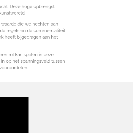
racht. Deze hoge opbrengst
kunstwereld.
e waarde die we hechten aan
 de regels en de commercialiteit
k heeft bijgedragen aan het
en rol kan spelen in deze
j in op het spanningsveld tussen
 vooroordelen.