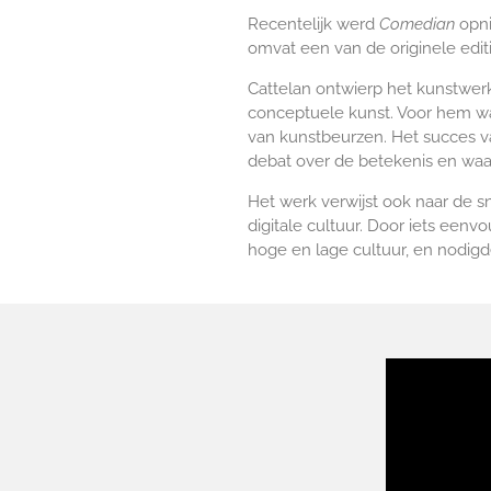
Recentelijk werd
Comedian
opni
omvat een van de originele edit
Cattelan ontwierp het kunstwer
conceptuele kunst. Voor hem was
van kunstbeurzen. Het succes 
debat over de betekenis en wa
Het werk verwijst ook naar de 
digitale cultuur. Door iets eenv
hoge en lage cultuur, en nodigd