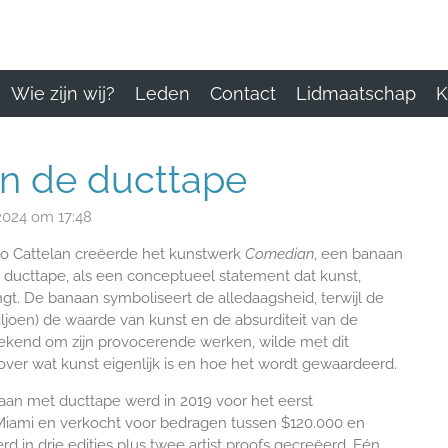
Wie zijn wij?
Leden
Contact
Lidmaatschap
K
n de ducttape
024 om 17:48
zio Cattelan creëerde het kunstwerk
Comedian
, een banaan
ucttape, als een conceptueel statement dat kunst,
 De banaan symboliseert de alledaagsheid, terwijl de
iljoen) de waarde van kunst en de absurditeit van de
bekend om zijn provocerende werken, wilde met dit
ver wat kunst eigenlijk is en hoe het wordt gewaardeerd.
an met ducttape werd in 2019 voor het eerst
 Miami en verkocht voor bedragen tussen $120.000 en
rd in drie edities plus twee artist proofs gecreëerd. Eén