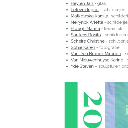
Heylen Jan
- glas
Lefevre Ingrid
- schilderijen
Matkowska Kamila
-schilder
Neirynck Arlette
- schilderij
Ploegh Marina
- keramiek
Santens Rosita
- schilderijen
Scheire Christine
- schilderij
Sohie Karen
- fotografie
Van
Den Broeck Miranda
- s
Van Nieuwenhuyse Karine
- 
Yde Steven
– sculpturen b