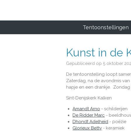
Ga
direct
naar
de
Tentoonstellingen
hoofdinhoud
Kunst in de 
Gepubliceerd op 5 oktober 20
De tentoonstelling loopt same
Zaterdag, na de avondmis van 1
hapje en een drankje. Zondag o
Sint-Denijskerk Kalken
Amandt Arno
- schilderijen
De Ridder Marc
- beeldhou
Dhondt Adelheid
- poëzie
Glorieux Betty
- keramiek