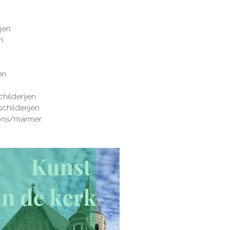
ijen
en
en
childerijen
schilderijen
rons/marmer