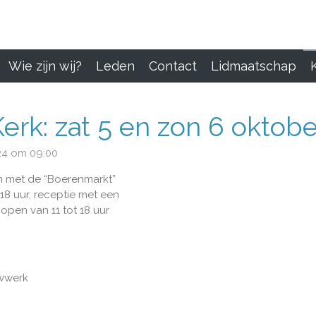
Wie zijn wij?
Leden
Contact
Lidmaatschap
Kerk: zat 5 en zon 6 oktob
24 om 09:00
n met de “Boerenmarkt”
8 uur, receptie met een
pen van 11 tot 18 uur
wwerk