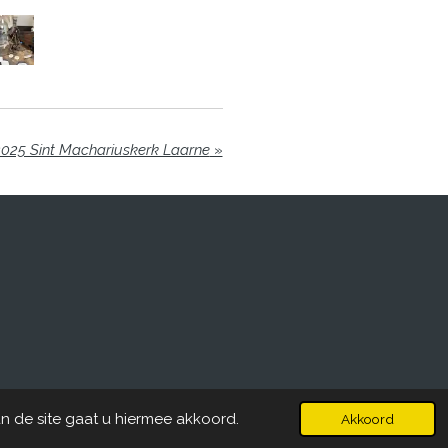
2025 Sint Machariuskerk Laarne
»
n de site gaat u hiermee akkoord.
Akkoord
Powered by
JouwWeb