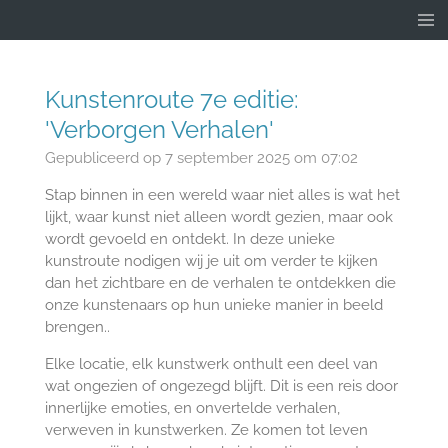
Ga
direct
naar
de
Kunstenroute 7e editie:
hoofdinhoud
'Verborgen Verhalen'
Gepubliceerd op 7 september 2025 om 07:02
Stap binnen in een wereld waar niet alles is wat het
lijkt, waar kunst niet alleen wordt gezien, maar ook
wordt gevoeld en ontdekt. In deze unieke
kunstroute nodigen wij je uit om verder te kijken
dan het zichtbare en de verhalen te ontdekken die
onze kunstenaars op hun unieke manier in beeld
brengen..
Elke locatie, elk kunstwerk onthult een deel van
wat ongezien of ongezegd blijft. Dit is een reis door
innerlijke emoties, en onvertelde verhalen,
verweven in kunstwerken. Ze komen tot leven