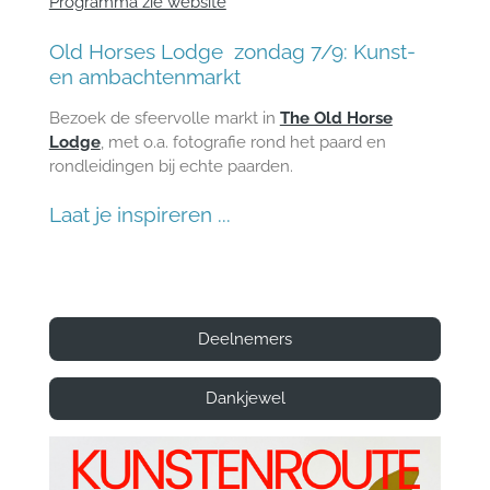
Programma zie website
Old Horses Lodge zondag 7/9: Kunst-
en ambachtenmarkt
Bezoek de sfeervolle markt in
The Old Horse
Lodge
, met o.a. fotografie rond het paard en
rondleidingen bij echte paarden.
Laat je inspireren ...
Deelnemers
Dankjewel