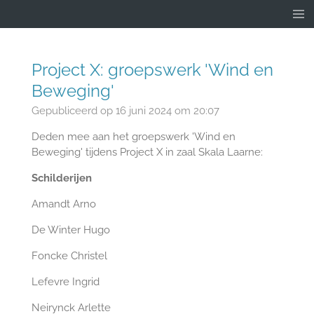
Ga
direct
naar
de
Project X: groepswerk 'Wind en
hoofdinhoud
Beweging'
Gepubliceerd op 16 juni 2024 om 20:07
Deden mee aan het groepswerk 'Wind en
Beweging' tijdens Project X in zaal Skala Laarne:
Schilderijen
Amandt Arno
De Winter Hugo
Foncke Christel
Lefevre Ingrid
Neirynck Arlette