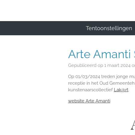
Ga
direct
naar
de
Tentoonstellingen
hoofdinhoud
Arte Amanti 
Gepubliceerd op 1 maart 2024 o
Op 01/03/2024 treden jonge muz
receptie in het Oud Gemeenteh
kunstenaarscollectief
Lak@rt
.
website Arte Amanti