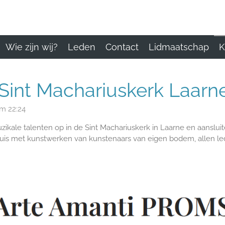
Wie zijn wij?
Leden
Contact
Lidmaatschap
K
Sint Machariuskerk Laarn
m 22:24
ikale talenten op in de Sint Machariuskerk in Laarne en aanslu
uis met kunstwerken van kunstenaars van eigen bodem, allen le