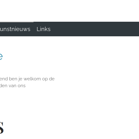
unstnieuws
Links
e
itend ben je welkom op de
den van ons