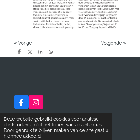
«
Vorige
Volgende
»
D
D
S
D
e
e
h
e
l
e
a
l
e
l
r
e
n
e
n
F
I
a
n
Privacyverklaring
c
s
Deze website gebruikt cookies voor analyse-
doeleinden en/of het tonen van advertenties.
e
t
Gebruiksvoorwaarden en disclaimer
Door gebruik te blijven maken van de site gaat u
b
a
© 2020 - 2026 Lak@rt
hiermee akkoord.
o
g