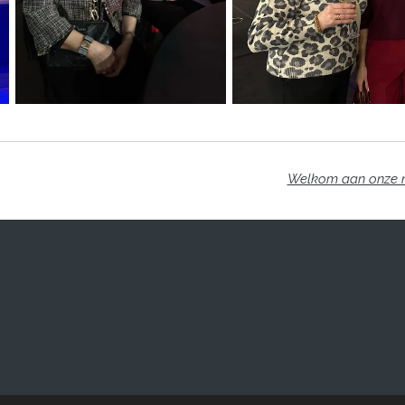
Welkom aan onze ni
er