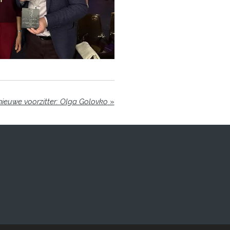
euwe voorzitter: Olga Golovko
»