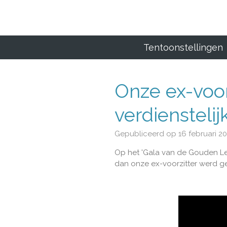
Ga
direct
naar
de
Tentoonstellingen
hoofdinhoud
Onze ex-voor
verdiensteli
Gepubliceerd op 16 februari 20
Op het 'Gala van de Gouden Le
dan onze ex-voorzitter werd gen