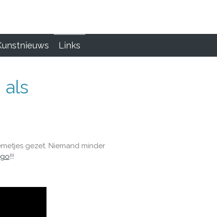
Kunstnieuws
Links
 als
oemetjes gezet. Niemand minder
go
!!!