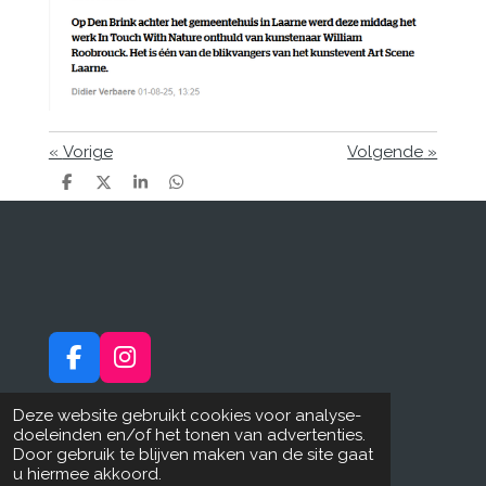
«
Vorige
Volgende
»
D
D
S
D
e
e
h
e
l
e
a
l
e
l
r
e
n
e
n
F
I
a
n
Privacyverklaring
c
s
Deze website gebruikt cookies voor analyse-
doeleinden en/of het tonen van advertenties.
e
t
Gebruiksvoorwaarden en disclaimer
Door gebruik te blijven maken van de site gaat
b
a
© 2020 - 2026 Lak@rt
u hiermee akkoord.