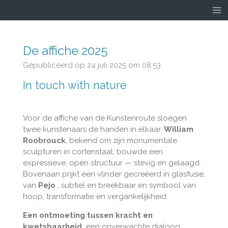
Ga
direct
naar
de
De affiche 2025
hoofdinhoud
Gepubliceerd op 24 juli 2025 om 08:53
In touch with nature
Voor de affiche van de Kunstenroute sloegen
twee kunstenaars de handen in elkaar.
William
Roobrouck
, bekend om zijn monumentale
sculpturen in cortenstaal, bouwde een
expressieve, open structuur — stevig en gelaagd.
Bovenaan prijkt een vlinder gecreëerd in glasfusie,
van
Pejo
, subtiel en breekbaar en symbool van
hoop, transformatie en vergankelijkheid..
Een ontmoeting tussen kracht en
kwetsbaarheid,
een onverwachte dialoog