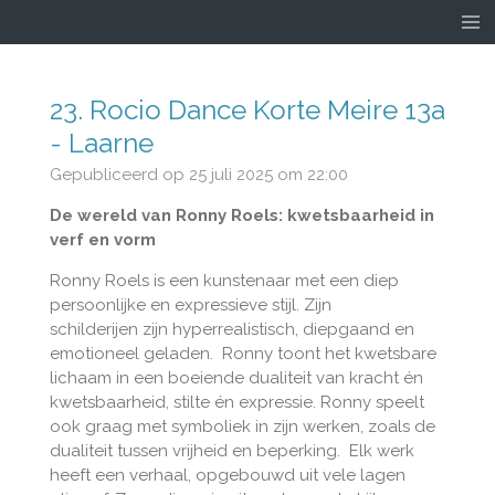
Ga
direct
naar
de
23. Rocio Dance Korte Meire 13a
hoofdinhoud
- Laarne
Gepubliceerd op 25 juli 2025 om 22:00
De wereld van Ronny Roels: kwetsbaarheid in
verf en vorm
Ronny Roels is een kunstenaar met een diep
persoonlijke en expressieve stijl. Zijn
schilderijen zijn hyperrealistisch, diepgaand en
emotioneel geladen. Ronny toont het kwetsbare
lichaam in een boeiende dualiteit van kracht én
kwetsbaarheid, stilte én expressie. Ronny speelt
ook graag met symboliek in zijn werken, zoals de
dualiteit tussen vrijheid en beperking. Elk werk
heeft een verhaal, opgebouwd uit vele lagen