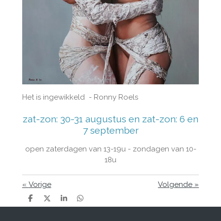
Het is ingewikkeld - Ronny Roels
zat-zon: 30-31 augustus en zat-zon: 6 en
7 september
open zaterdagen van 13-19u - zondagen van 10-
18u
«
Vorige
Volgende
»
D
D
S
D
e
e
h
e
l
e
a
l