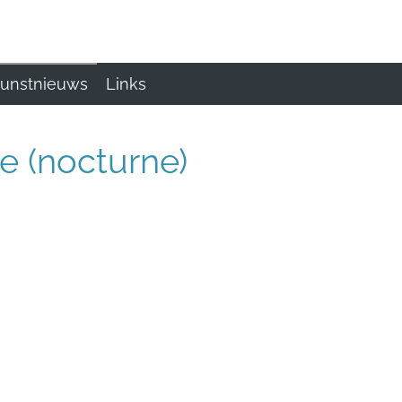
unstnieuws
Links
e (nocturne)