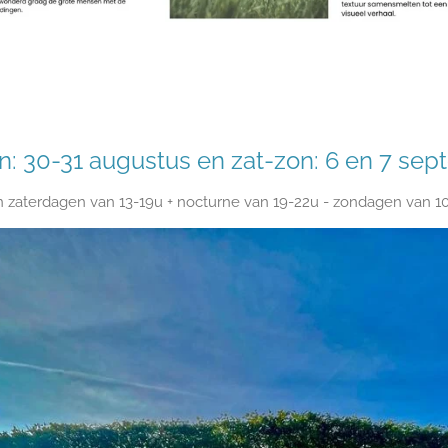
n: 30-31 augustus en zat-zon: 6 en 7 se
 zaterdagen van 13-19u + nocturne van 19-22u - zondagen van 1