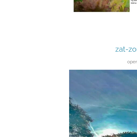
zat-zo
open