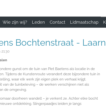
Wie zijn wij?
Leden
Contact
Lidmaatschap
K
tens Bochtenstraat - Laarn
 21:30
alen
zondere gunst om de tuin van Piet Baetens als locatie in de
 Tijdens de Kunstenroute verandert deze bijzondere tuin in
ling, waar elk werk zijn eigen plek en verhaal krijgt.
 van de tuinbeleving – de werken verschijnen niet als
van de omgeving.
t zomaar doorheen wandelt – je verkent ze. Achter elke bocht
ieuwe ontdekking. Slingerpaadjes leiden je langs