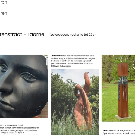
uren
uren