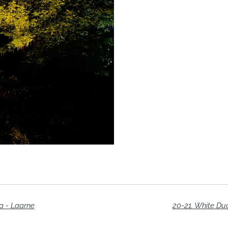
a - Laarne
20-21. White Du