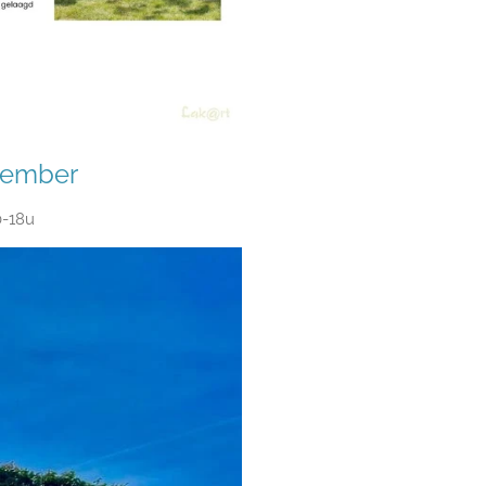
ptember
0-18u