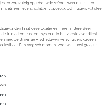
jes en zorgvuldig opgebouwde scènes waarin kunst en
n is als een levend schilderij: opgebouwd in lagen, vol sfeer,
dagavonden krijgt deze locatie een heel andere sfeer.
 de tuin ademt rust en mysterie. In het zachte avondlicht
 een nieuwe dimensie – schaduwen verschuiven, kleuren
ijna tastbaar. Een magisch moment voor wie kunst graag in
uren
aars
uren
uren