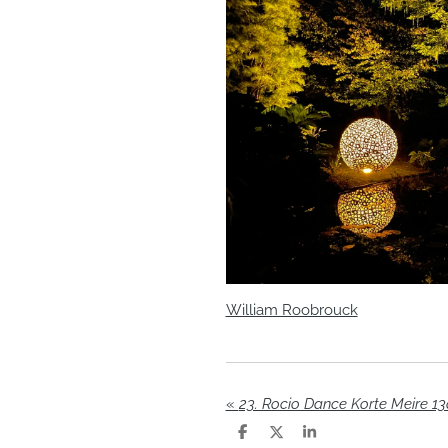
William Roobrouck
«
23. Rocio Dance Korte Meire 13
D
D
S