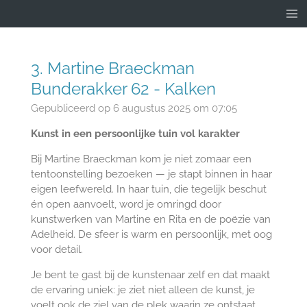
Ga
direct
naar
de
3. Martine Braeckman
hoofdinhoud
Bunderakker 62 - Kalken
Gepubliceerd op 6 augustus 2025 om 07:05
Kunst in een persoonlijke tuin vol karakter
Bij Martine Braeckman kom je niet zomaar een
tentoonstelling bezoeken — je stapt binnen in haar
eigen leefwereld. In haar tuin, die tegelijk beschut
én open aanvoelt, word je omringd door
kunstwerken van Martine en Rita en de poëzie van
Adelheid. De sfeer is warm en persoonlijk, met oog
voor detail.
Je bent te gast bij de kunstenaar zelf en dat maakt
de ervaring uniek: je ziet niet alleen de kunst, je
voelt ook de ziel van de plek waarin ze ontstaat.