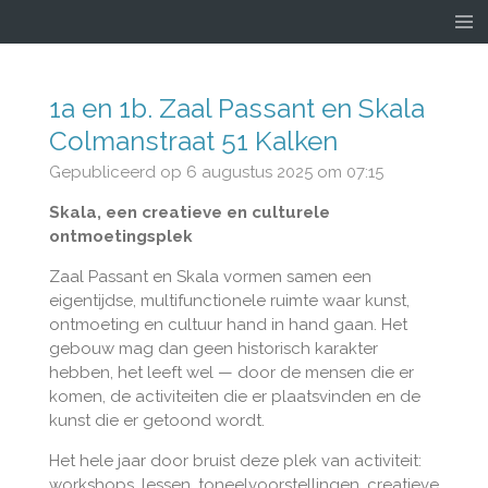
Ga
direct
naar
de
1a en 1b. Zaal Passant en Skala
hoofdinhoud
Colmanstraat 51 Kalken
Gepubliceerd op 6 augustus 2025 om 07:15
Skala, een creatieve en culturele
ontmoetingsplek
Zaal Passant en Skala vormen samen een
eigentijdse, multifunctionele ruimte waar kunst,
ontmoeting en cultuur hand in hand gaan. Het
gebouw mag dan geen historisch karakter
hebben, het leeft wel — door de mensen die er
komen, de activiteiten die er plaatsvinden en de
kunst die er getoond wordt.
Het hele jaar door bruist deze plek van activiteit:
workshops, lessen, toneelvoorstellingen, creatieve