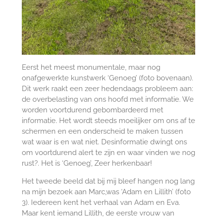
Eerst het meest monumentale, maar nog
onafgewerkte kunstwerk ‘Genoeg’ (foto bovenaan).
Dit werk raakt een zeer hedendaags probleem aan:
de overbelasting van ons hoofd met informatie. We
worden voortdurend gebombardeerd met
informatie. Het wordt steeds moeilijker om ons af te
schermen en een onderscheid te maken tussen
wat waar is en wat niet. Desinformatie dwingt ons
om voortdurend alert te zijn en waar vinden we nog
rust?. Het is ‘Genoeg’, Zeer herkenbaar!
Het tweede beeld dat bij mij bleef hangen nog lang
na mijn bezoek aan Marc,was ‘Adam en Lillith’ (foto
3). Iedereen kent het verhaal van Adam en Eva.
Maar kent iemand Lillith, de eerste vrouw van