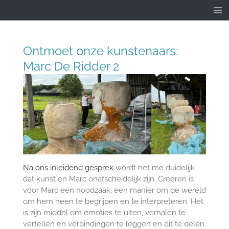
Ga
direct
naar
de
Ontmoet onze kunstenaars:
hoofdinhoud
Marc De Ridder 2
Na ons inleidend gesprek
wordt het me duidelijk
dat kunst en Marc onafscheidelijk zijn. Creëren is
voor Marc een noodzaak, een manier om de wereld
om hem heen te begrijpen en te interpreteren. Het
is zijn middel om emoties te uiten, verhalen te
vertellen en verbindingen te leggen en dit te delen