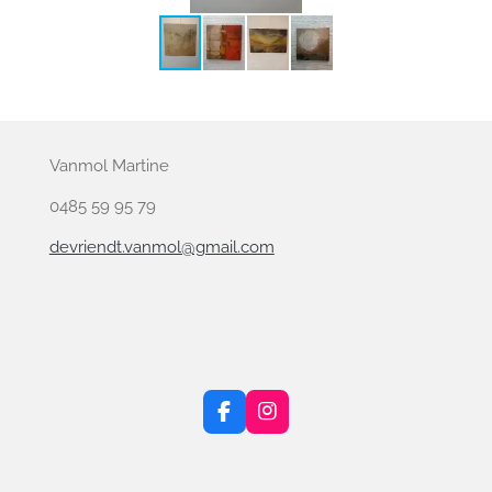
Vanmol Martine
0485 59 95 79
devriendt.vanmol@gmail.com
F
I
a
n
c
s
e
t