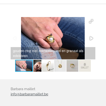
gouden ring met zoetwaterparel en granaat als
edelsteen
zilve
Barbara maillet
info@barbaramaillet.be