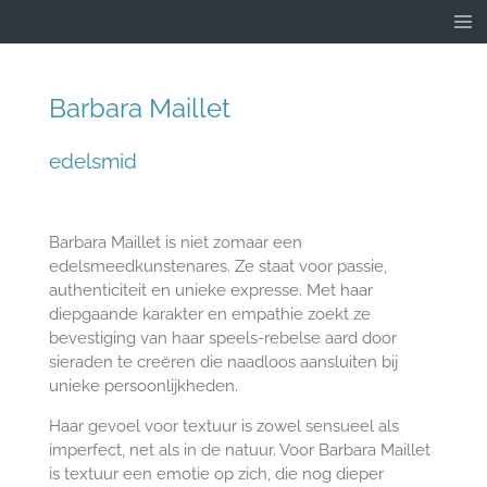
Ga
direct
naar
de
Barbara Maillet
hoofdinhoud
edelsmid
Barbara Maillet is niet zomaar een
edelsmeedkunstenares. Ze staat voor passie,
authenticiteit en unieke expresse. Met haar
diepgaande karakter en empathie zoekt ze
bevestiging van haar speels-rebelse aard door
sieraden te creëren die naadloos aansluiten bij
unieke persoonlijkheden.
Haar gevoel voor textuur is zowel sensueel als
imperfect, net als in de natuur. Voor Barbara Maillet
is textuur een emotie op zich, die nog dieper