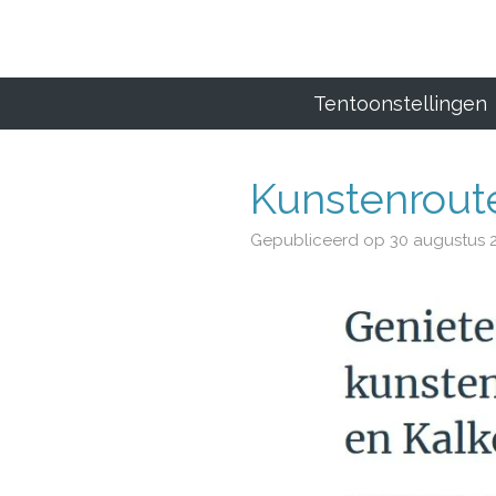
Ga
direct
naar
de
Tentoonstellingen
hoofdinhoud
Kunstenroute 
Gepubliceerd op 30 augustus 