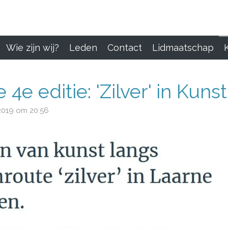
Wie zijn wij?
Leden
Contact
Lidmaatschap
4e editie: 'Zilver' in Kuns
2019 om 20:56