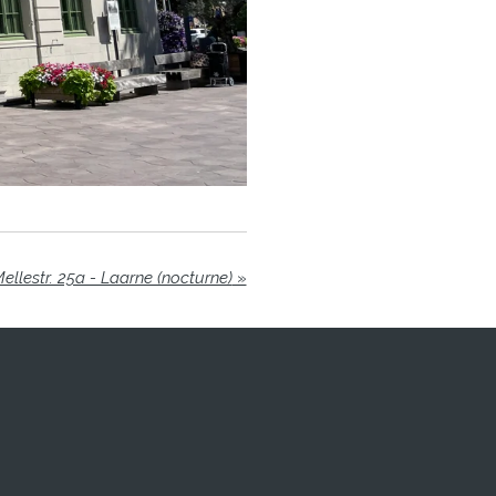
llestr. 25a - Laarne (nocturne)
»