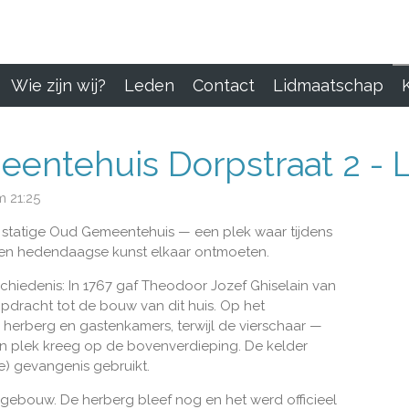
Wie zijn wij?
Leden
Contact
Lidmaatschap
entehuis Dorpstraat 2 - 
m 21:25
et statige Oud Gemeentehuis — een plek waar tijdens
 en hedendaagse kunst elkaar ontmoeten.
chiedenis: In 1767 gaf Theodoor Jozef Ghiselain van
opdracht tot de bouw van dit huis. Op het
 herberg en gastenkamers, terwijl de vierschaar —
 plek kreeg op de bovenverdieping. De kelder
e) gevangenis gebruikt.
gebouw. De herberg bleef nog en het werd officieel