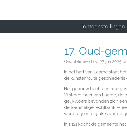
Ga
direct
naar
de
Tentoonstellingen
hoofdinhoud
17. Oud-geme
Gepubliceerd op 27 juli 2025 o
In het hart van Laarne staat h
de kunstenroute geschiedenis
Het gebouw heeft een rijke ges
Vilsteren, heer van Laarne, de 
gelijkvloers bevonden zich een
de toenmalige rechtbank — een
werd regelmatig als (voorlopig
In 1921 kocht de gemeente het 