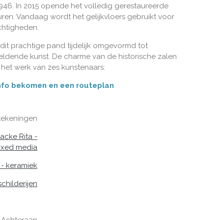
946. In 2015 opende het volledig gerestaureerde
en. Vandaag wordt het gelijkvloers gebruikt voor
chtigheden.
dit prachtige pand tijdelijk omgevormd tot
eldende kunst. De charme van de historische zalen
het werk van zes kunstenaars:
 info bekomen en een routeplan
tekeningen
acke Rita -
mixed media
 - keramiek
childerijen