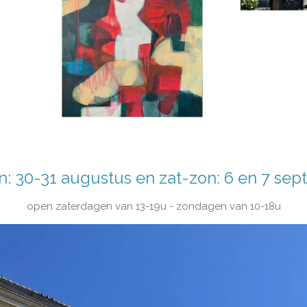
n: 30-31 augustus en zat-zon: 6 en 7 se
open zaterdagen van 13-19u - zondagen van 10-18u