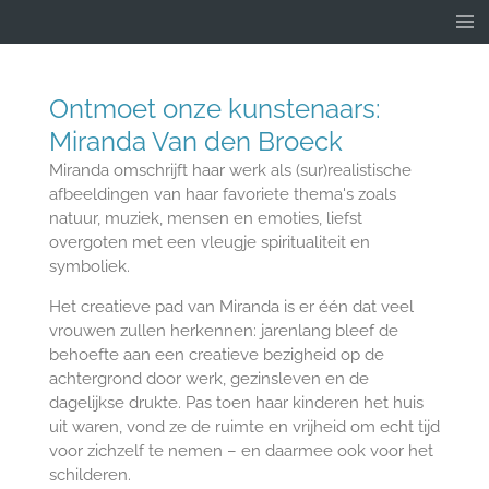
Ga
direct
naar
de
Ontmoet onze kunstenaars:
hoofdinhoud
Miranda Van den Broeck
Miranda omschrijft haar werk als (sur)realistische
afbeeldingen van haar favoriete thema's zoals
natuur, muziek, mensen en emoties, liefst
overgoten met een vleugje spiritualiteit en
symboliek.
Het creatieve pad van Miranda is er één dat veel
vrouwen zullen herkennen: jarenlang bleef de
behoefte aan een creatieve bezigheid op de
achtergrond door werk, gezinsleven en de
dagelijkse drukte. Pas toen haar kinderen het huis
uit waren, vond ze de ruimte en vrijheid om echt tijd
voor zichzelf te nemen – en daarmee ook voor het
schilderen.