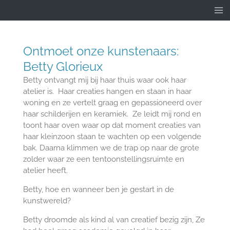
Ga
direct
naar
de
Ontmoet onze kunstenaars:
hoofdinhoud
Betty Glorieux
Betty ontvangt mij bij haar thuis waar ook haar
atelier is. Haar creaties hangen en staan in haar
woning en ze vertelt graag en gepassioneerd over
haar schilderijen en keramiek. Ze leidt mij rond en
toont haar oven waar op dat moment creaties van
haar kleinzoon staan te wachten op een volgende
bak. Daarna klimmen we de trap op naar de grote
zolder waar ze een tentoonstellingsruimte en
atelier heeft.
Betty, hoe en wanneer ben je gestart in de
kunstwereld?
Betty droomde als kind al van creatief bezig zijn, Ze