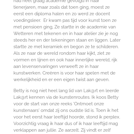
had heel graag academie gevolgd in haar
tienerjaren, maar zoals dat toen ging, moest ze
eerst een diploma halen en zo werd ze docent
voedingsleer. Er kwam pas tijd voor kunst toen ze
met pensioen ging, Ze startte in de academie van
Wetteren met tekenen en in haar atelier zie je nog
steeds her en der tekeningen staan en liggen. Later
startte ze met keramiek en begon ze te schilderen.
Als ze naar de wereld rondom haar kijkt, ziet ze
vormen en lijnen en ook haar innerlijke wereld, rijk
aan levenservaringen verweeft ze in haar
kunstwerken. Creëren is voor haar spelen met de
werkelijkheid en er een eigen twist aan geven.
Betty is nog niet heel lang lid van Lak@rt en leerde
Lak@rt kennen via de kunstenroutes. Ik koos Betty
voor de start van onze reeks 'Ontmoet onze
kunstenaars' omdat zij ons oudste lid is. Toen ik het
voor het eerst haar leeftijd hoorde, stond ik perplex.
Voorzichtig vraag ik haar dus of ik haar leeftijd mag
verklappen aan jullie. Ze aarzelt. Zij vindt er zelf