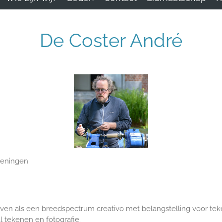
De Coster André
keningen
ven als een breedspectrum creativo met belangstelling voor tek
l tekenen en fotografie.