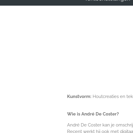
Kunstvorm:
Houtcreaties en te
Wie is André De Coster?
André De Coster kan je omschrij
Recent werkt hij ook met digitaa